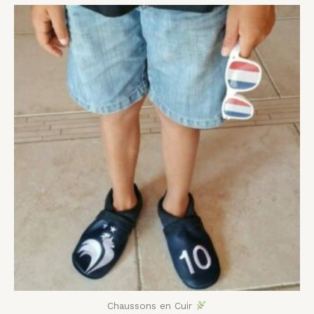
Plage
de
prix :
41,00 €
à
54,00 €
Chaussons en Cuir