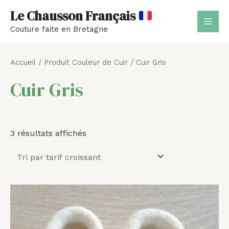
Aller
MAI
Le Chausson Français
au
MEN
Couture faite en Bretagne
contenu
Trié
par
Accueil
/ Produit Couleur de Cuir / Cuir Gris
prix
croissant
Cuir Gris
3 résultats affichés
Plage
de
prix :
41,00 €
à