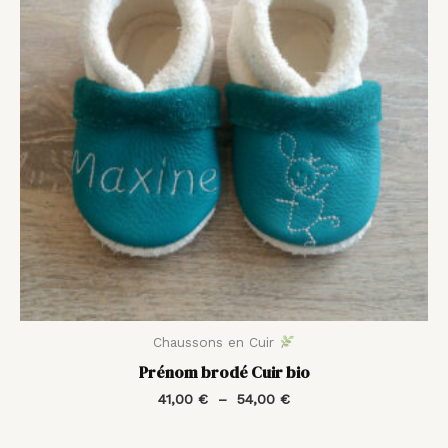
54,00 €
Chaussons en Cuir
Prénom brodé Cuir bio
41,00
€
–
54,00
€