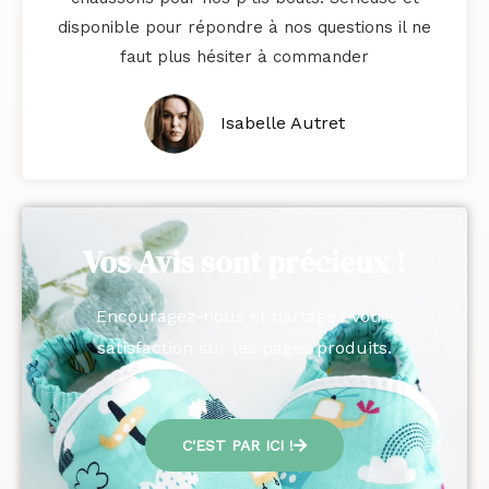
é
disponible pour répondre à nos questions il ne
5
faut plus hésiter à commander
s
u
Isabelle Autret
r
5
Vos Avis sont précieux !
Encouragez-nous et partagez votre
satisfaction sur les pages produits.
C'EST PAR ICI !