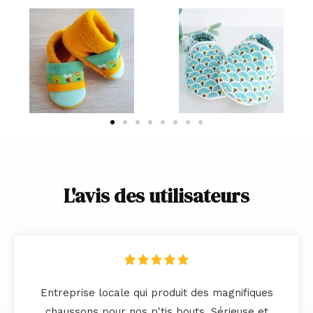
L'avis des utilisateurs
N





o
Entreprise locale qui produit des magnifiques
t
chaussons pour nos p'tis bouts. Sérieuse et