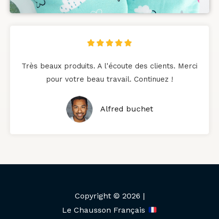
N





o
Très beaux produits. A l'écoute des clients. Merci
t
pour votre beau travail. Continuez !
é
5
Alfred buchet
s
u
r
5
Copyright © 2026 |
Le Chausson Français