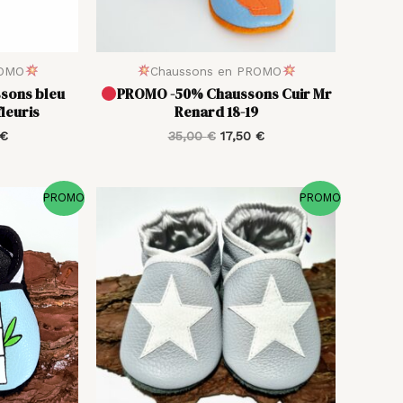
ROMO
Chaussons en PROMO
sons bleu
PROMO -50% Chaussons Cuir Mr
fleuris
Renard 18-19
€
35,00
€
17,50
€
Le
Le
Le
PROMO
PROMO
prix
prix
prix
actuel
initial
actuel
est :
était :
est :
 €.
18,00 €.
36,00 €.
18,00 €.