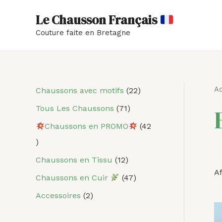
Aller
Le Chausson Français
au
Couture faite en Bretagne
contenu
Ac
4
2
1
7
4
2
Chaussons avec motifs
22
2
p
2
1
7
2
Tous Les Chaussons
71
p
r
p
p
p
p
Chaussons en PROMO
42
r
o
r
r
r
r
o
d
o
o
o
o
Chaussons en Tissu
12
d
u
d
d
d
d
Af
Chaussons en Cuir
47
u
i
u
u
u
u
Accessoires
2
i
t
i
i
i
i
t
s
t
t
t
t