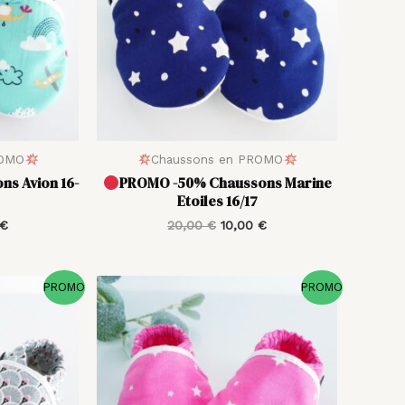
ROMO
Chaussons en PROMO
s Avion 16-
PROMO -50% Chaussons Marine
Etoiles 16/17
€
20,00
€
10,00
€
Plage
Le
Le
PROMO
PROMO
de
prix
prix
prix :
initial
actuel
10,50 €
était :
est :
à
21,00 €.
10,50 €.
11,50 €