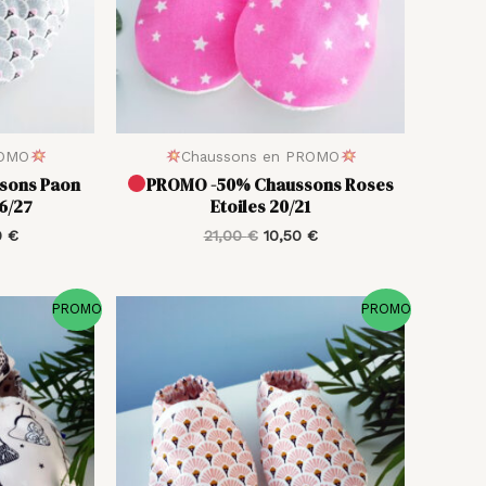
ROMO
Chaussons en PROMO
sons Paon
PROMO -50% Chaussons Roses
6/27
Etoiles 20/21
0
€
21,00
€
10,50
€
Le
Plage
PROMO
PROMO
prix
de
actuel
prix :
est :
13,00 €
 €.
12,50 €.
à
21,00 €