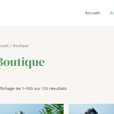
Accueil
B
Trié
cueil
/ Boutique
par
prix
Boutique
croissant
fichage de 1–100 sur 113 résultats