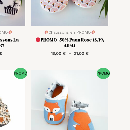
ROMO
Chaussons en PROMO
ssons La
PROMO -50% Paon Rose 18/19,
/37
40/41
€
13,00
€
–
21,00
€
Le
Le
Le
PROMO
PROMO
prix
prix
prix
actuel
initial
actuel
est :
était :
est :
 €.
15,00 €.
35,00 €.
17,50 €.