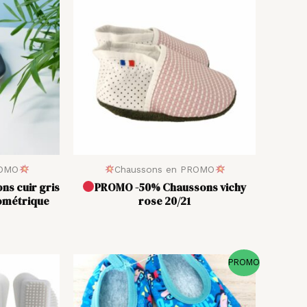
ROMO
Chaussons en PROMO
s cuir gris
PROMO -50% Chaussons vichy
ométrique
rose 20/21
Le
Le
PROMO
prix
prix
initial
actuel
était :
est :