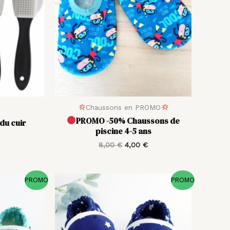
8,00 €.
4,00 €.
Chaussons en PROMO
PROMO -50% Chaussons de
du cuir
piscine 4-5 ans
8,00
€
4,00
€
Le
Le
Le
PROMO
PROMO
prix
prix
prix
actuel
initial
actuel
est :
était :
est :
 €.
10,00 €.
20,00 €.
10,00 €.