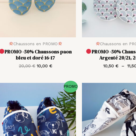
Chaussons en PROMO
Chaussons en P
PROMO -50% Chaussons paon
PROMO -50% Chaus
bleu et doré 16-17
Argenté 20/21, 2
20,00
€
10,00
€
10,50
€
–
11,5
Le
Le
Le
PROMO
prix
prix
prix
initial
actuel
initial
était :
est :
était :
23,00 €.
11,50 €.
25,00