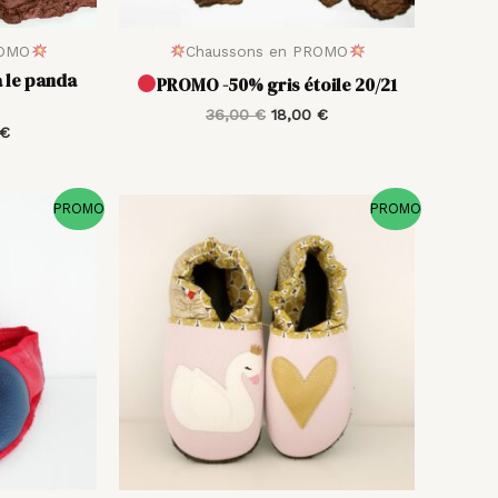
ROMO
Chaussons en PROMO
 le panda
PROMO -50% gris étoile 20/21
36,00
€
18,00
€
€
Le
Le
Le
PROMO
PROMO
prix
prix
prix
actuel
initial
actuel
est :
était :
est :
 €.
19,00 €.
38,00 €.
19,00 €.