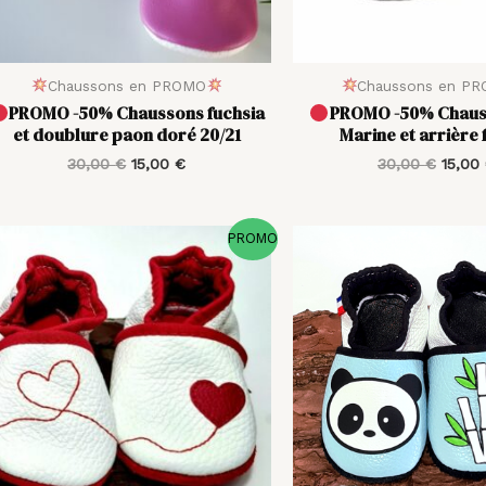
Chaussons en PROMO
Chaussons en P
PROMO -50% Chaussons fuchsia
PROMO -50% Chaus
et doublure paon doré 20/21
Marine et arrière 
30,00
€
15,00
€
30,00
€
15,00
Le
Le
Le
PROMO
prix
prix
prix
initial
actuel
initial
était :
est :
était :
35,00 €.
17,50 €.
36,00