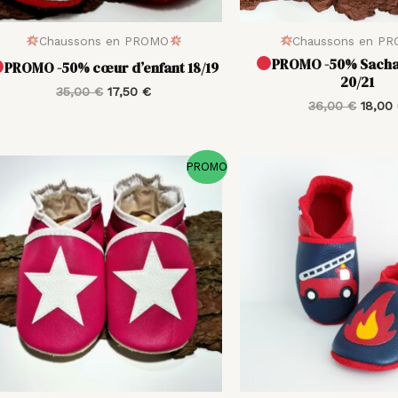
Chaussons en PROMO
Chaussons en P
PROMO -50% Sacha
PROMO -50% cœur d’enfant 18/19
20/21
35,00
€
17,50
€
36,00
€
18,00
Le
Le
Le
PROMO
prix
prix
prix
initial
actuel
initial
était :
est :
était :
36,00 €.
18,00 €.
38,00