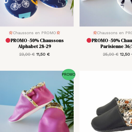
Chaussons en PROMO
Chaussons en P
PROMO -50% Chaussons
PROMO -50% Chau
Alphabet 28-29
Parisienne 36
23,00
€
11,50
€
25,00
€
12,50
Le
Le
Le
PROMO
prix
prix
prix
initial
actuel
initial
était :
est :
était :
30,00 €.
15,00 €.
30,00