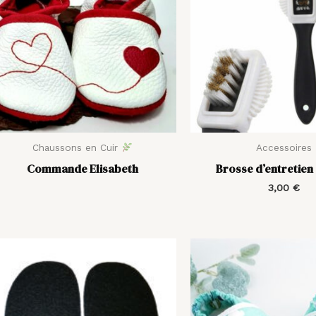
Chaussons en Cuir
Accessoires
Commande Elisabeth
Brosse d’entretien 
3,00
€
Plage
Le
de
prix
prix :
initial
5,00 €
était :
à
20,00
6,00 €