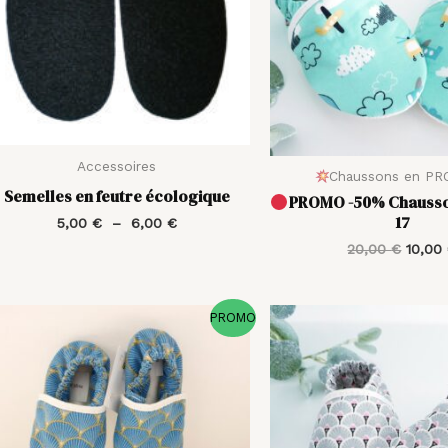
Accessoires
Chaussons en P
Semelles en feutre écologique
PROMO -50% Chausson
17
5,00
€
–
6,00
€
20,00
€
10,00
Le
Le
PROMO
prix
prix
initial
actuel
était :
est :
20,00 €.
10,00 €.