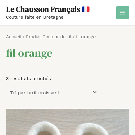
Aller
MAI
Le Chausson Français
au
MEN
Couture faite en Bretagne
contenu
Trié
par
Accueil
/ Produit Couleur de fil / fil orange
prix
croissant
fil orange
3 résultats affichés
Plage
de
prix :
41,00 €
à