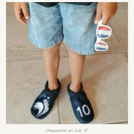
Plage
de
prix :
41,00 €
à
54,00 €
Chaussons en Cuir