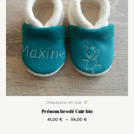
54,00 €
Chaussons en Cuir
Prénom brodé Cuir bio
41,00
€
–
54,00
€