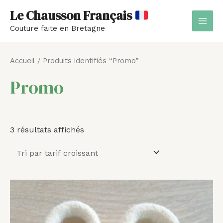
Aller
MAI
Le Chausson Français
au
MEN
Couture faite en Bretagne
contenu
Trié
par
Accueil
/ Produits identifiés “Promo”
prix
croissant
Promo
3 résultats affichés
Plage
de
prix :
41,00 €
à