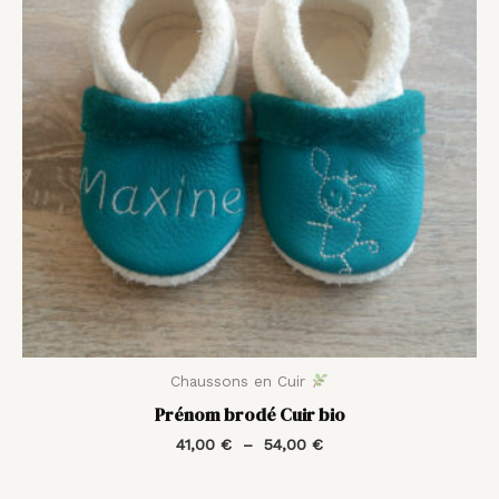
54,00 €
Chaussons en Cuir
Prénom brodé Cuir bio
41,00
€
–
54,00
€