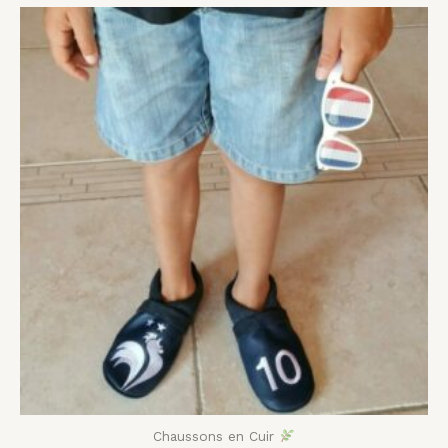
Plage
de
prix :
41,00 €
à
54,00 €
Chaussons en Cuir