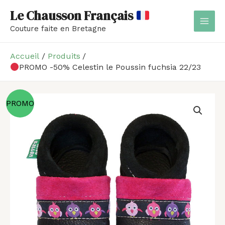
Aller
MAI
Le Chausson Français
au
MEN
Couture faite en Bretagne
contenu
Accueil
Produits
PROMO -50% Celestin le Poussin fuchsia 22/23
quantité
Le
Le
PROMO
de
prix
prix
PROMO
initial
actuel
-50%
était :
est :
Celestin
le
40,00 €.
20,00 €.
Poussin
fuchsia