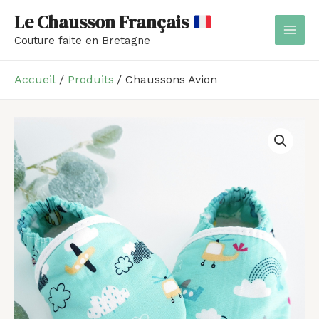
Aller
MAI
Le Chausson Français
au
MEN
Couture faite en Bretagne
contenu
Accueil
Produits
Chaussons Avion
quantité
Plage
de
de
Chaussons
Avion
prix :
20,00 €
à
28,00 €