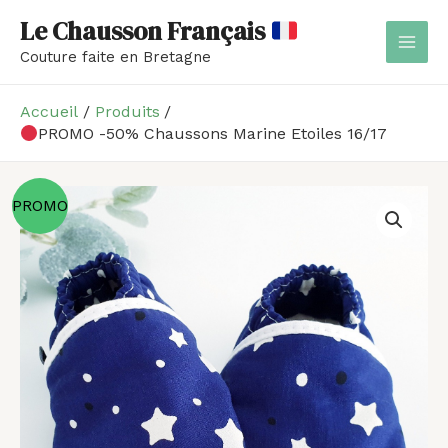
Aller
MAI
Le Chausson Français
au
MEN
Couture faite en Bretagne
contenu
Accueil
Produits
PROMO -50% Chaussons Marine Etoiles 16/17
quantité
Le
Le
PROMO
de
prix
prix
PROMO
initial
actuel
-50%
était :
est :
Chaussons
Marine
20,00 €.
10,00 €.
Etoiles
16/17