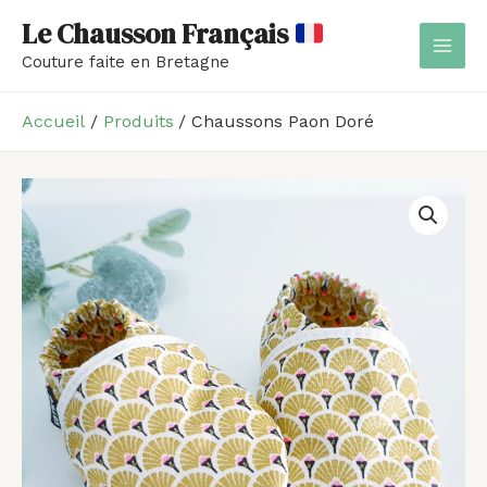
Aller
MAI
Le Chausson Français
au
MEN
Couture faite en Bretagne
contenu
Accueil
Produits
Chaussons Paon Doré
quantité
Plage
de
de
Chaussons
Paon
prix :
Doré
20,00 €
à
28,00 €