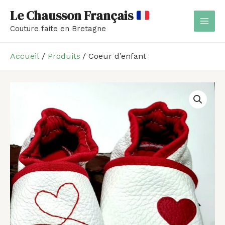
Aller
MAI
Le Chausson Français
au
MEN
Couture faite en Bretagne
contenu
Accueil
Produits
Coeur d’enfant
quantité
Plage
de
de
Coeur
d’enfant
prix :
35,00 €
à
42,00 €