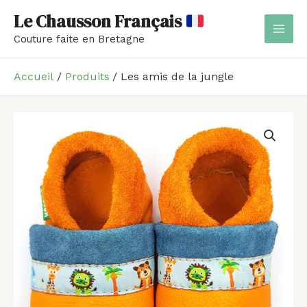
Aller
MAI
Le Chausson Français
au
MEN
Couture faite en Bretagne
contenu
Accueil
Produits
Les amis de la jungle
quantité
Plage
de
de
Les
amis
prix :
de
39,00 €
la
jungle
à
52,00 €