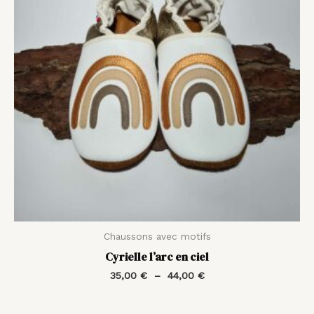
44,00 €
Chaussons avec motifs
Cyrielle l’arc en ciel
35,00
€
–
44,00
€