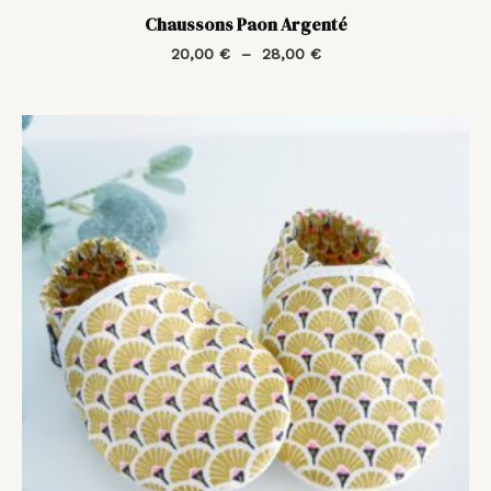
Chaussons Paon Argenté
20,00
€
–
28,00
€
Plage
de
prix :
20,00 €
à
28,00 €