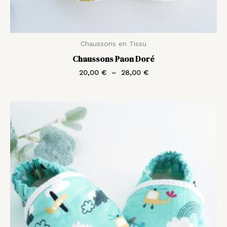
Chaussons en Tissu
Chaussons Paon Doré
20,00
€
–
28,00
€
Plage
de
prix :
20,00 €
à
28,00 €