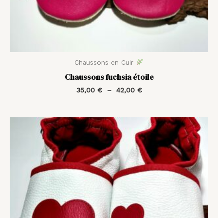
Chaussons en Cuir
Chaussons fuchsia étoile
35,00
€
–
42,00
€
Plage
de
prix :
35,00 €
à
42,00 €