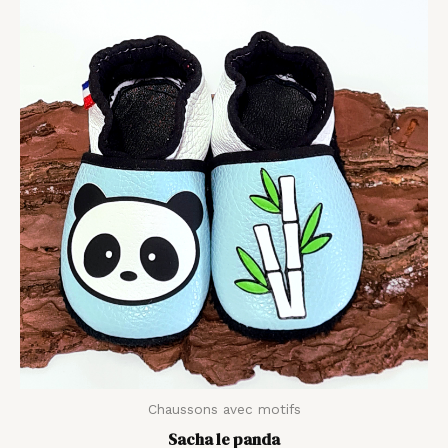
de
prix :
35,00 €
à
44,00 €
Chaussons avec motifs
Sacha le panda