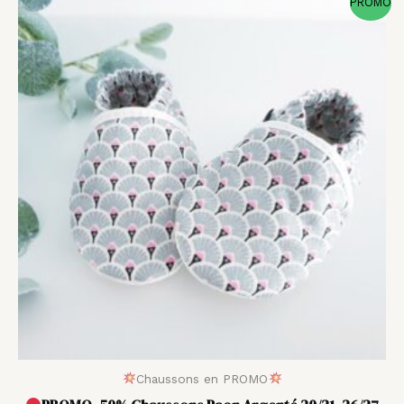
PROMO
de
prix :
10,50 €
à
11,50 €
Chaussons en PROMO