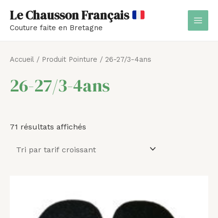
Aller
MAI
Le Chausson Français
au
MEN
Couture faite en Bretagne
contenu
Trié
par
Accueil
/ Produit Pointure / 26-27/3-4ans
prix
croissant
26-27/3-4ans
71 résultats affichés
Plage
de
prix :
5,00 €
à