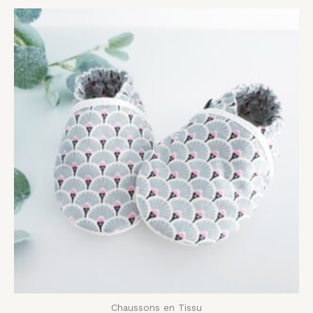
Plage
de
prix :
20,00 €
à
28,00 €
Chaussons en Tissu