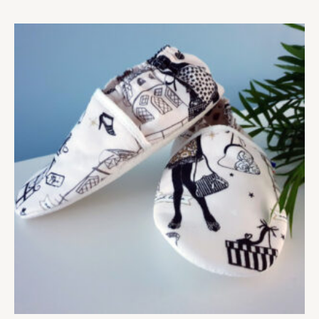
Plage
de
prix :
20,00 €
à
28,00 €