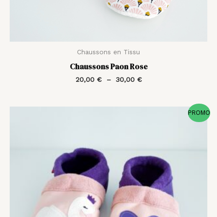
Chaussons en Tissu
Chaussons Paon Rose
20,00
€
–
30,00
€
Le
Le
PROMO
prix
prix
initial
actuel
était :
est :
41,00 €.
20,50 €.