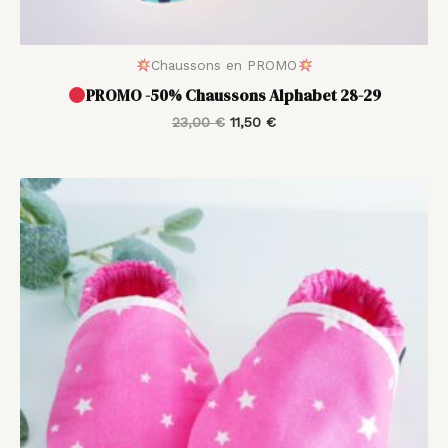
Chaussons en PROMO
PROMO -50% Chaussons Alphabet 28-29
23,00
€
11,50
€
Plage
de
prix :
20,00 €
à
28,00 €