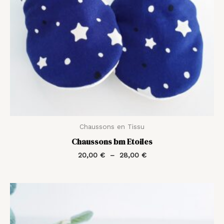
Chaussons en Tissu
Chaussons bm Etoiles
20,00
€
–
28,00
€
Plage
de
prix :
20,00 €
à