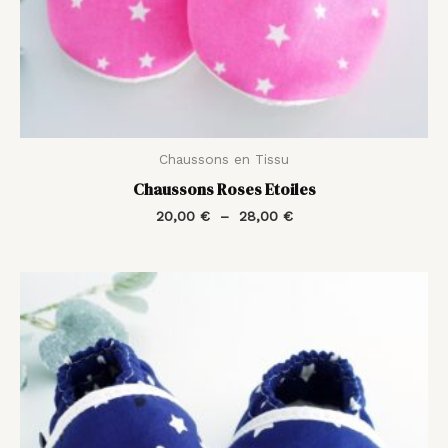
Chaussons en Tissu
Chaussons Roses Etoiles
20,00
€
–
28,00
€
Plage
de
prix :
20,00 €
à
28,00 €