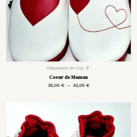
Chaussons en Cuir
Coeur de Maman
35,00
€
–
42,00
€
Plage
de
prix :
35,00 €
à
42,00 €