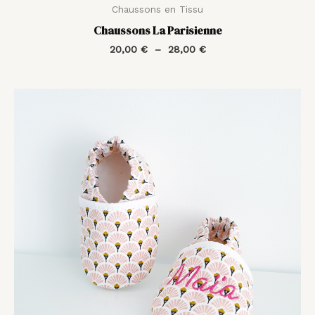
Chaussons en Tissu
Chaussons La Parisienne
20,00
€
–
28,00
€
Plage
de
prix :
20,00 €
à
30,00 €