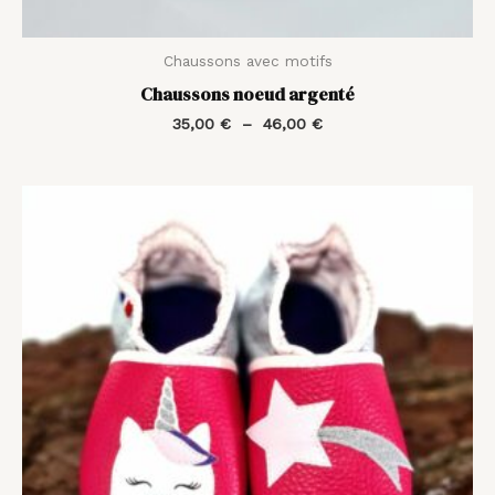
Chaussons avec motifs
Chaussons noeud argenté
35,00
€
–
46,00
€
Plage
de
prix :
35,00 €
à
44,00 €