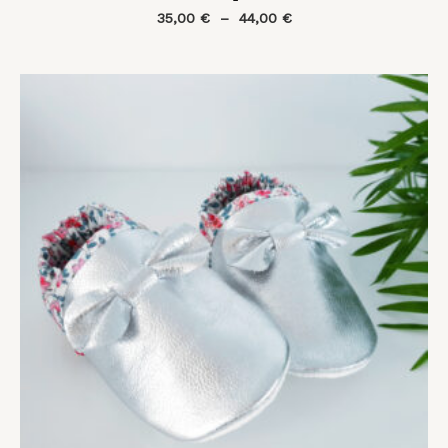
35,00
€
–
44,00
€
Plage
de
prix :
35,00 €
à
46,00 €