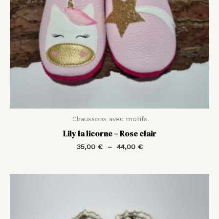
Chaussons avec motifs
Lily la licorne – Rose clair
35,00
€
–
44,00
€
Plage
de
prix :
35,00 €
à