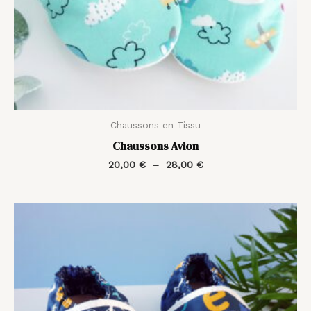
Chaussons en Tissu
Chaussons Avion
20,00
€
–
28,00
€
Plage
de
prix :
20,00 €
à
28,00 €