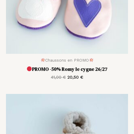
Chaussons en PROMO
PROMO -50% Romy le cygne 26/27
41,00
€
20,50
€
Plage
de
prix :
23,00 €
à
31,00 €