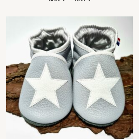
Plage
de
prix :
35,00 €
à
42,00 €