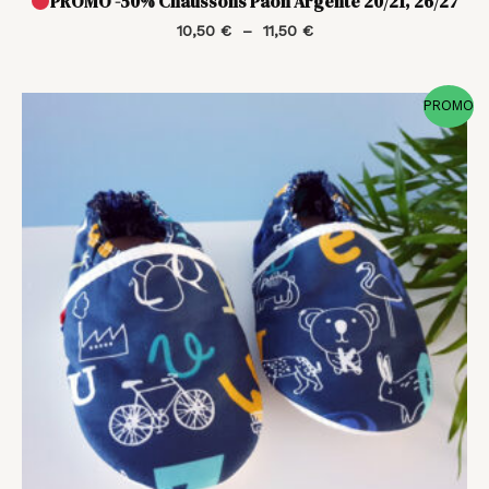
PROMO -50% Chaussons Paon Argenté 20/21, 26/27
10,50
€
–
11,50
€
Le
Le
PROMO
prix
prix
initial
actuel
était :
est :
23,00 €.
11,50 €.