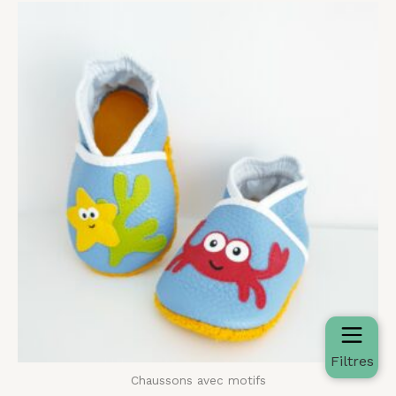
Plage
de
prix :
35,00 €
à
44,00 €
Filtres
Chaussons avec motifs