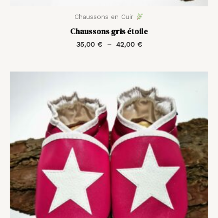
Chaussons en Cuir
Chaussons gris étoile
35,00
€
–
42,00
€
Plage
de
prix :
35,00 €
à
42,00 €