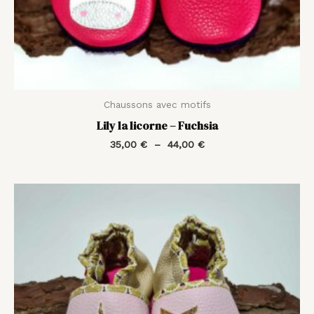
Chaussons avec motifs
Lily la licorne – Fuchsia
35,00
€
–
44,00
€
Plage
de
prix :
35,00 €
à
44,00 €