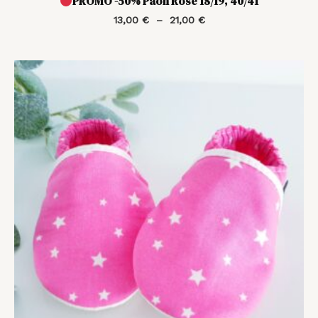
PROMO -50% Paon Rose 18/19, 40/41
13,00
€
–
21,00
€
Plage
de
prix :
20,00 €
à
28,00 €