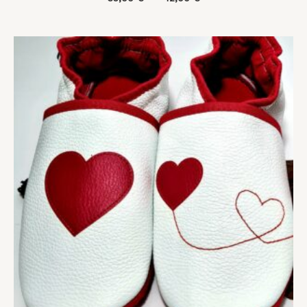
Plage
de
prix :
35,00 €
à
42,00 €