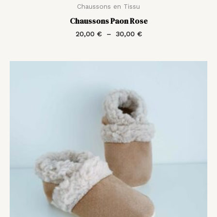
Chaussons en Tissu
Chaussons Paon Rose
20,00
€
–
30,00
€
Plage
de
prix :
23,00 €
à
31,00 €