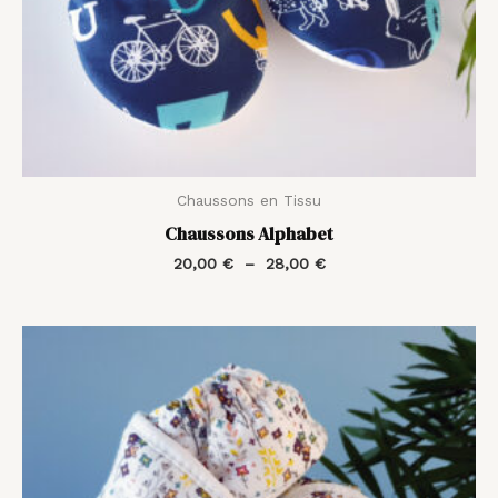
Chaussons en Tissu
Chaussons Alphabet
20,00
€
–
28,00
€
Plage
de
prix :
20,00 €
à
28,00 €