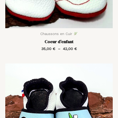
Chaussons en Cuir
Coeur d’enfant
35,00
€
–
42,00
€
Plage
de
prix :
35,00 €
à
44,00 €