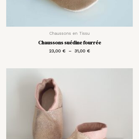
Chaussons en Tissu
Chaussons suédine fourrée
23,00
€
–
31,00
€
Plage
de
prix :
32,00 €
à
40,00 €