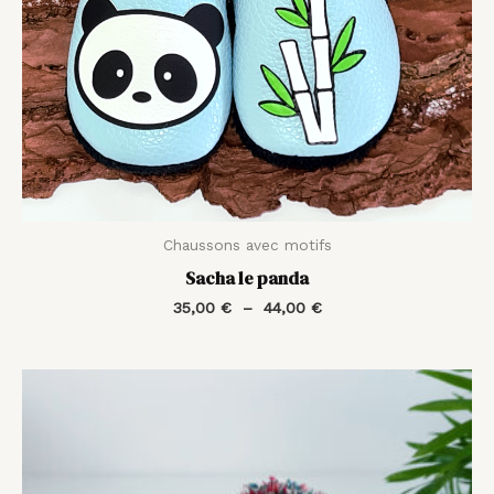
Chaussons avec motifs
Sacha le panda
35,00
€
–
44,00
€
Plage
de
prix :
35,00 €
à
46,00 €