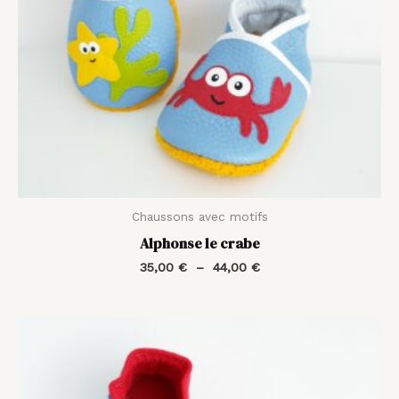
Chaussons avec motifs
Alphonse le crabe
35,00
€
–
44,00
€
Plage
de
prix :
35,00 €
à