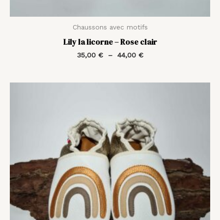
Chaussons avec motifs
Lily la licorne – Rose clair
35,00
€
–
44,00
€
Plage
de
prix :
35,00 €
à
44,00 €