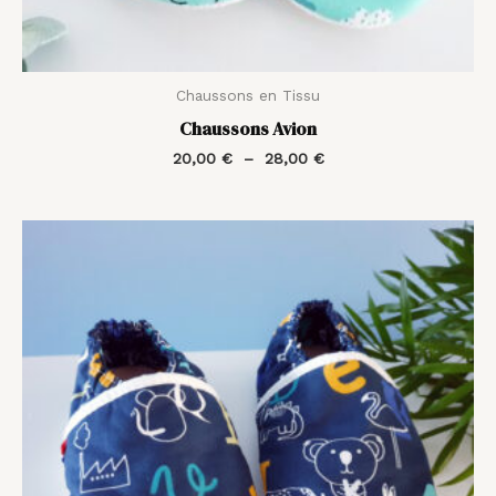
Chaussons en Tissu
Chaussons Avion
20,00
€
–
28,00
€
Plage
de
prix :
20,00 €
à
28,00 €