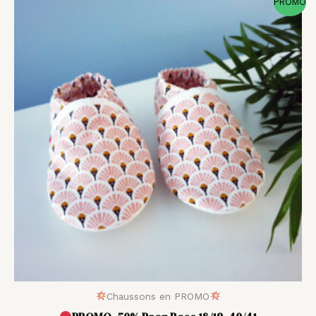
PROMO
de
prix :
13,00 €
à
21,00 €
Chaussons en PROMO