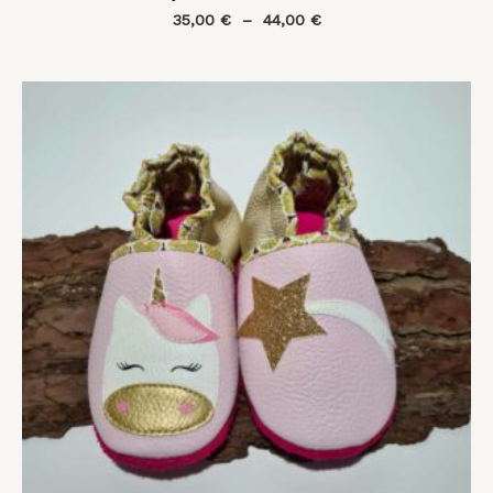
35,00
€
–
44,00
€
Plage
de
prix :
35,00 €
à
44,00 €