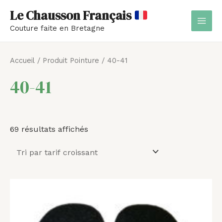
Aller
MAI
Le Chausson Français
au
MEN
Couture faite en Bretagne
contenu
Trié
par
Accueil
/ Produit Pointure / 40-41
prix
croissant
40-41
69 résultats affichés
Plage
de
prix :
5,00 €
à