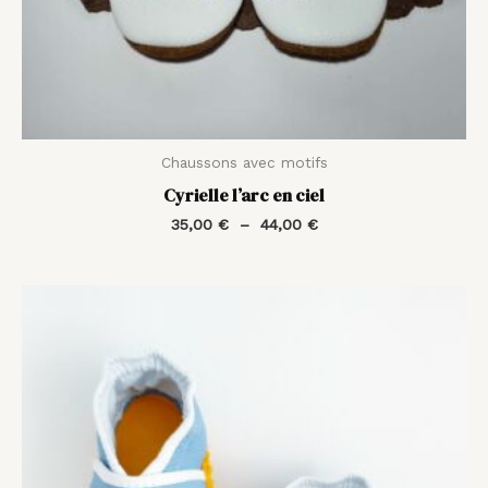
Chaussons avec motifs
Cyrielle l’arc en ciel
35,00
€
–
44,00
€
Plage
de
prix :
35,00 €
à
44,00 €