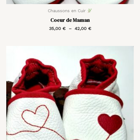
Chaussons en Cuir
Coeur de Maman
35,00
€
–
42,00
€
Plage
de
prix :
35,00 €
à
42,00 €