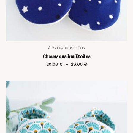
Chaussons en Tissu
Chaussons bm Etoiles
20,00
€
–
28,00
€
Plage
de
prix :
20,00 €
à
28,00 €