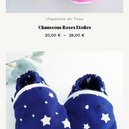
Chaussons en Tissu
Chaussons Roses Etoiles
20,00
€
–
28,00
€
Plage
de
prix :
20,00 €
à
28,00 €