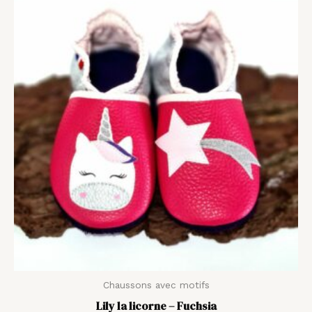
de
prix :
35,00 €
à
44,00 €
Chaussons avec motifs
Lily la licorne – Fuchsia