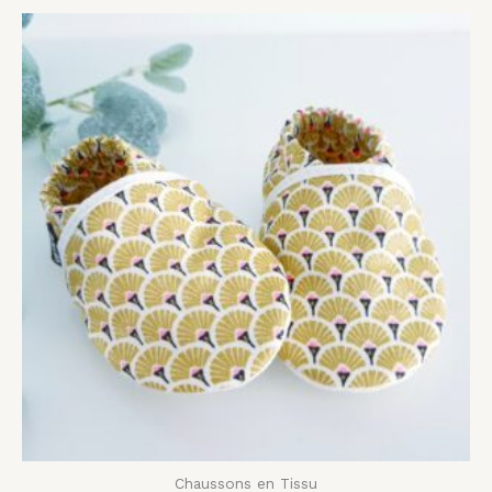
Plage
de
prix :
20,00 €
à
28,00 €
Chaussons en Tissu