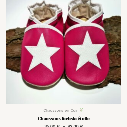
prix :
35,00 €
à
42,00 €
Chaussons en Cuir
Chaussons fuchsia étoile
35,00
€
–
42,00
€