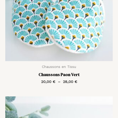
Chaussons en Tissu
Chaussons Paon Vert
20,00
€
–
28,00
€
Plage
de
prix :
20,00 €
à