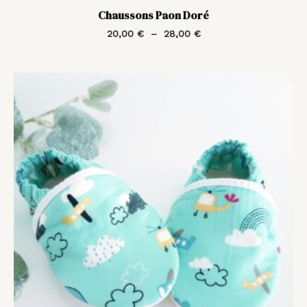
Chaussons Paon Doré
20,00
€
–
28,00
€
Plage
de
prix :
20,00 €
à
28,00 €