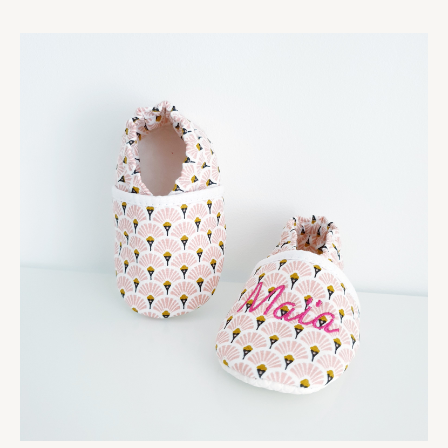
Plage
de
prix :
20,00 €
à
30,00 €