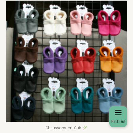
Plage
de
prix :
37,00 €
à
50,00 €
Filtres
Chaussons en Cuir