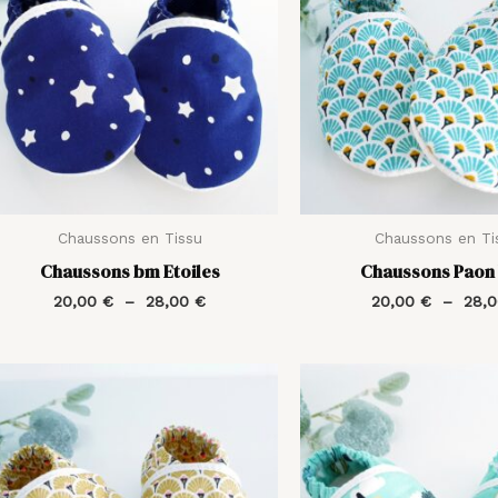
à
28,00 €
Chaussons en Tissu
Chaussons en Ti
Chaussons bm Etoiles
Chaussons Paon 
20,00
€
–
28,00
€
20,00
€
–
28,
Plage
de
prix :
20,00 €
à
28,00 €