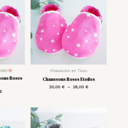
actuel
prix :
est :
20,00 €
€.
10,50 €.
à
28,00 €
ROMO
Chaussons en Tissu
ons Roses
Chaussons Roses Etoiles
1
20,00
€
–
28,00
€
€
Plage
Plage
de
de
prix :
prix :
20,00 €
20,00 €