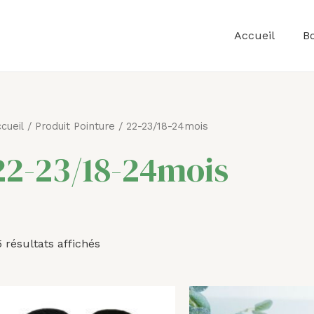
Accueil
B
Trié
cueil
/ Produit Pointure / 22-23/18-24mois
par
prix
22-23/18-24mois
croissant
 résultats affichés
Plage
Le
de
prix