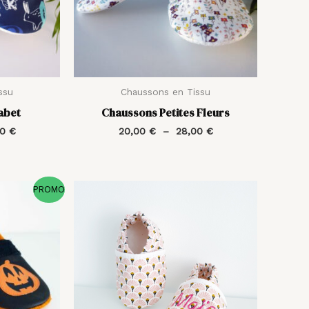
ssu
Chaussons en Tissu
abet
Chaussons Petites Fleurs
00
€
20,00
€
–
28,00
€
Le
Plage
PROMO
prix
de
actuel
prix :
est :
20,00 €
€.
20,00 €.
à
30,00 €