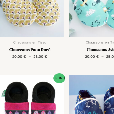
Chaussons en Tissu
Chaussons en Ti
Chaussons Paon Doré
Chaussons Avi
20,00
€
–
28,00
€
20,00
€
–
28,
Le
Le
PROMO
prix
prix
initial
actuel
était :
est :
40,00 €.
20,00 €.