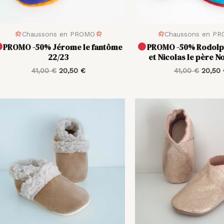
Chaussons en PROMO
Chaussons en P
PROMO -50% Jérome le fantôme
PROMO -50% Rodolph
22/23
et Nicolas le père N
41,00
€
20,50
€
41,00
€
20,50
Plage
de
prix :
23,00 €
à
31,00 €