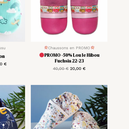
ssu
Chaussons en PROMO
PROMO -50% Lou le Hibou
on
Fuchsia 22-23
00
€
40,00
€
20,00
€
Plage
Plage
de
de
prix :
prix :
20,00 €
20,00 €
à
à
28,00 €
28,00 €