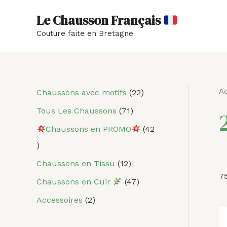
Aller
Le Chausson Français
au
Couture faite en Bretagne
contenu
Ac
4
2
1
7
4
2
Chaussons avec motifs
22
2
p
2
1
7
2
Tous Les Chaussons
71
p
r
p
p
p
p
Chaussons en PROMO
42
r
o
r
r
r
r
o
d
o
o
o
o
Chaussons en Tissu
12
d
u
d
d
d
d
75
Chaussons en Cuir
47
u
i
u
u
u
u
Accessoires
2
i
t
i
i
i
i
t
s
t
t
t
t