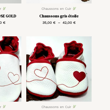
ir
Chaussons en Cuir
ROSE GOLD
Chaussons gris étoile
00
€
35,00
€
–
42,00
€
Plage
Plage
de
de
prix :
prix :
35,00 €
35,00 €
à
à
42,00 €
42,00 €
ir
Chaussons en Cuir