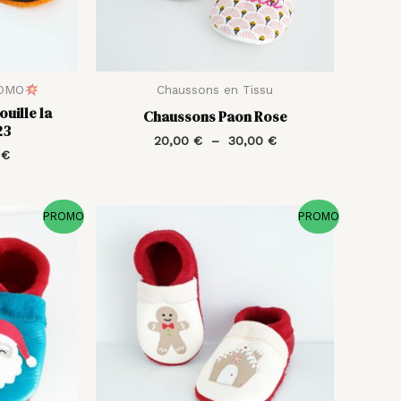
ROMO
Chaussons en Tissu
uille la
Chaussons Paon Rose
23
20,00
€
–
30,00
€
0
€
Le
Le
Le
PROMO
PROMO
prix
prix
prix
actuel
initial
actuel
est :
était :
est :
€.
20,50 €.
41,00 €.
20,50 €.