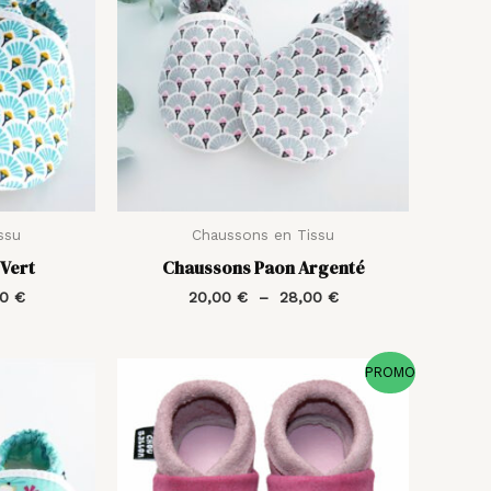
à
à
28,00 €
28,00 €
ssu
Chaussons en Tissu
Vert
Chaussons Paon Argenté
00
€
20,00
€
–
28,00
€
Plage
Le
Le
PROMO
de
prix
prix
prix :
initial
actuel
20,00 €
était :
est :
à
40,00 €.
20,00 €.
28,00 €