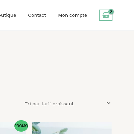
outique
Contact
Mon compte
Le
Plage
PROMO
prix
de