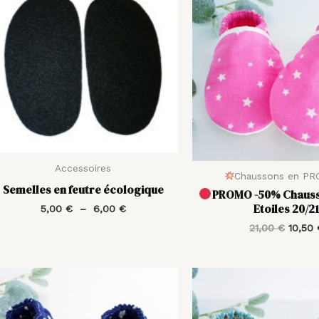
prix :
initial
5,00 €
était :
à
21,00 
6,00 €
Accessoires
Chaussons en P
Semelles en feutre écologique
PROMO -50% Chauss
Etoiles 20/2
5,00
€
–
6,00
€
21,00
€
10,50
Plage
de
prix :
20,00 €