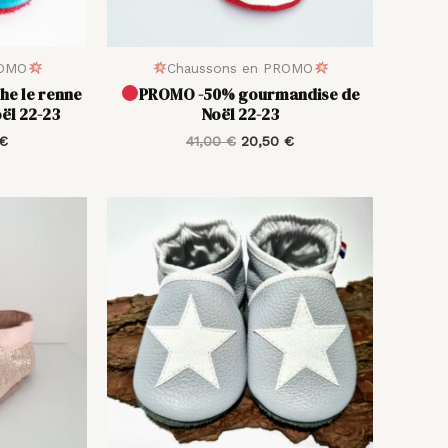
ROMO
Chaussons en PROMO
e le renne
PROMO -50% gourmandise de
oël 22-23
Noël 22-23
€
41,00
€
20,50
€
Plage
Plage
de
de
prix :
prix :
32,00 €
35,00 €
à
à
40,00 €
42,00 €