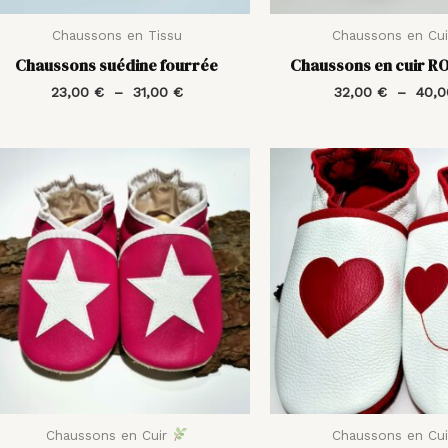
Chaussons en Tissu
Chaussons en Cu
Chaussons suédine fourrée
Chaussons en cuir 
23,00
€
–
31,00
€
32,00
€
–
40,
Plage
de
prix :
35,00 €
à
42,00 €
Chaussons en Cuir
Chaussons en Cu