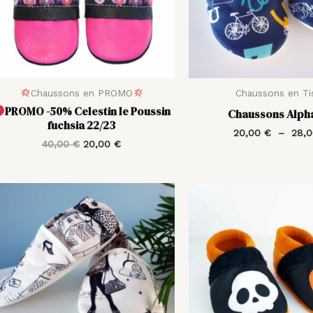
Chaussons en PROMO
Chaussons en Ti
PROMO -50% Celestin le Poussin
Chaussons Alph
fuchsia 22/23
20,00
€
–
28,
40,00
€
20,00
€
Plage
Le
de
prix
prix :
initial
20,00 €
était :
à
40,00 
28,00 €