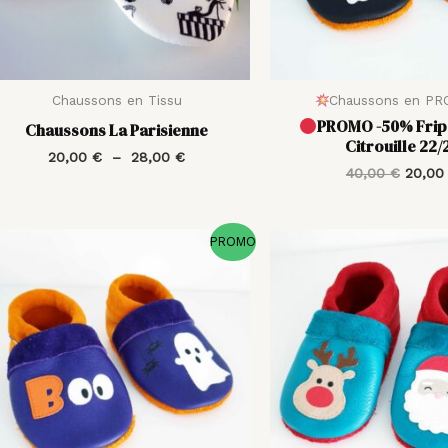
Chaussons en Tissu
Chaussons en P
PROMO -50% Fripo
Chaussons La Parisienne
Citrouille 22/
20,00
€
–
28,00
€
40,00
€
20,0
Le
Le
Le
PROMO
prix
prix
prix
initial
actuel
initial
était :
est :
était :
41,00 €.
20,50 €.
41,00 